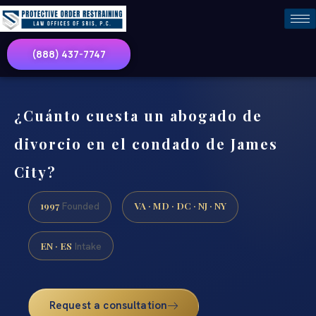
(888) 437-7747
¿Cuánto cuesta un abogado de
divorcio en el condado de James
City?
1997
VA · MD · DC · NJ · NY
Founded
EN · ES
Intake
Request a consultation