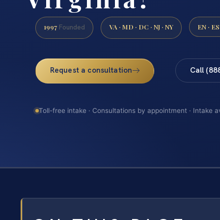
1997
VA · MD · DC · NJ · NY
EN · ES
Founded
Request a consultation
Call (88
Toll-free intake · Consultations by appointment · Intake a