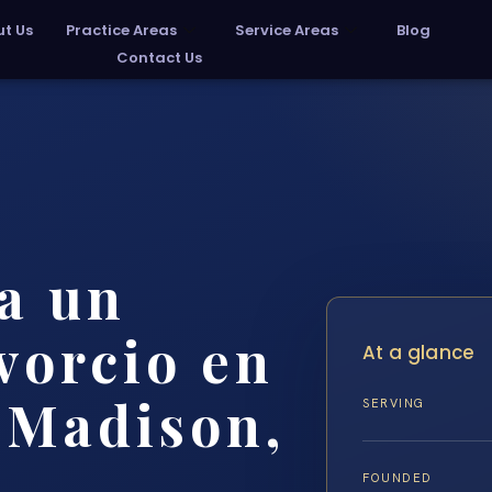
t Us
Practice Areas
Service Areas
Blog
Contact Us
a un
vorcio en
At a glance
 Madison,
SERVING
FOUNDED