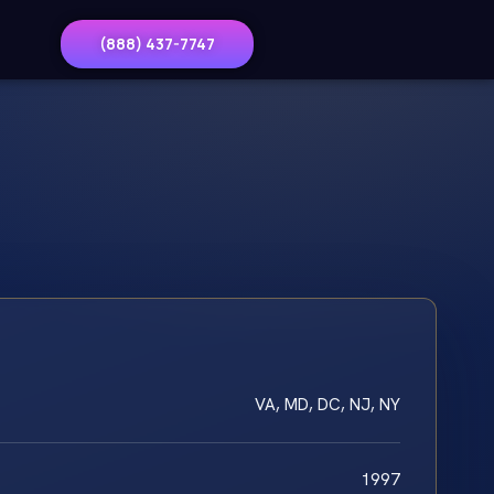
(888) 437-7747
VA, MD, DC, NJ, NY
1997