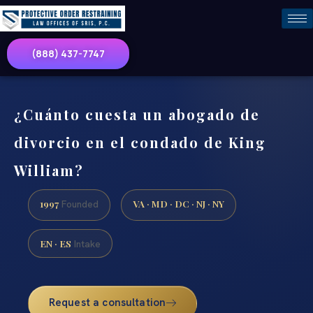
(888) 437-7747
¿Cuánto cuesta un abogado de
divorcio en el condado de King
William?
1997
VA · MD · DC · NJ · NY
Founded
EN · ES
Intake
Request a consultation