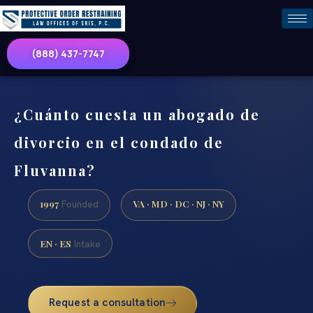
(888) 437-7747
¿Cuánto cuesta un abogado de
divorcio en el condado de
Fluvanna?
1997
VA · MD · DC · NJ · NY
Founded
EN · ES
Intake
Request a consultation