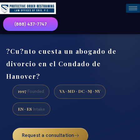
(888) 437-7747
?Cu?nto cuesta un abogado de
divorcio en el Condado de
Hanover?
1997
VA · MD · DC · NJ · NY
Founded
EN · ES
Intake
Request a consultation