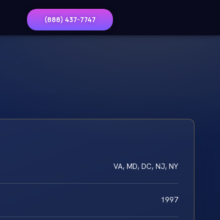
(888) 437-7747
VA, MD, DC, NJ, NY
1997