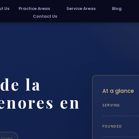
t Us
Practice Areas
Service Areas
Blog
Contact Us
de la
At a glance
enores en
SERVING
FOUNDED
Intake