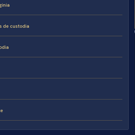
ginia
s de custodia
odia
te