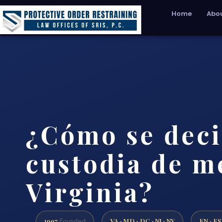
Home
Abou
¿Cómo se deci
custodia de m
Virginia?
1997
VA · MD · DC · NJ · NY
EN · ES
Founded