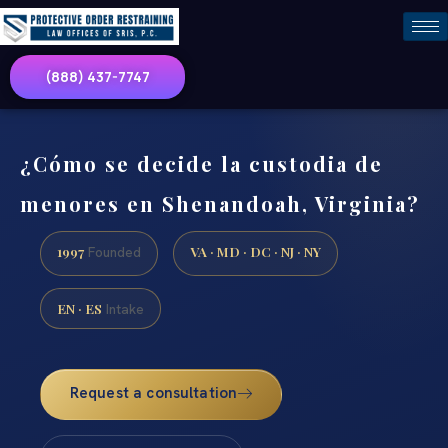
(888) 437-7747
¿Cómo se decide la custodia de
menores en Shenandoah, Virginia?
1997
VA · MD · DC · NJ · NY
Founded
EN · ES
Intake
Request a consultation