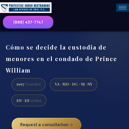
(888) 437-7747
Cómo se decide la custodia de
menores en el condado de Prince
William
1997
VA · MD · DC · NJ · NY
Founded
EN · ES
Intake
Request a consultation