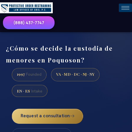
(888) 437-7747
¿Cómo se decide la custodia de
menores en Poquoson?
1997
VA · MD · DC · NJ · NY
Founded
EN · ES
Intake
Request a consultation