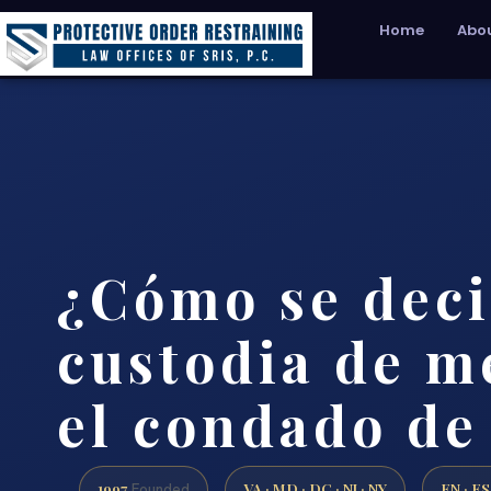
Home
Abou
¿Cómo se deci
custodia de m
el condado de
1997
VA · MD · DC · NJ · NY
EN · ES
Founded