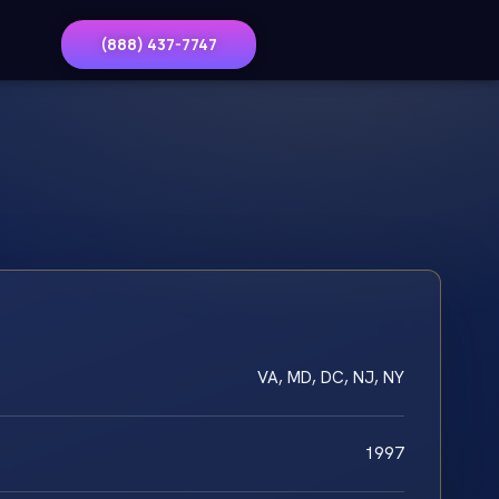
(888) 437-7747
VA, MD, DC, NJ, NY
1997