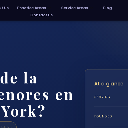
t Us
Practice Areas
Service Areas
Blog
Contact Us
de la
At a glance
enores en
SERVING
 York?
FOUNDED
Intake