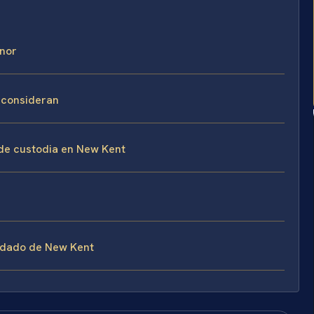
enor
t consideran
 de custodia en New Kent
ondado de New Kent