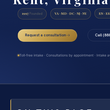
1997
VA · MD · DC · NJ · NY
EN · ES
Founded
Request a consultation
Call (88
Toll-free intake · Consultations by appointment · Intake a