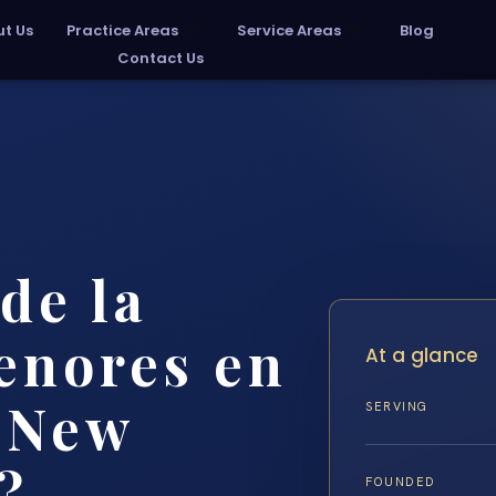
t Us
Practice Areas
Service Areas
Blog
Contact Us
de la
enores en
At a glance
 New
SERVING
?
FOUNDED