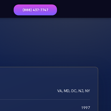
(888) 437-7747
VA, MD, DC, NJ, NY
1997