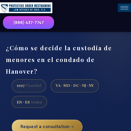
(888) 437-7747
¿Cómo se decide la custodia de
menores en el condado de
Hanover?
1997
VA · MD · DC · NJ · NY
Founded
EN · ES
Intake
Request a consultation