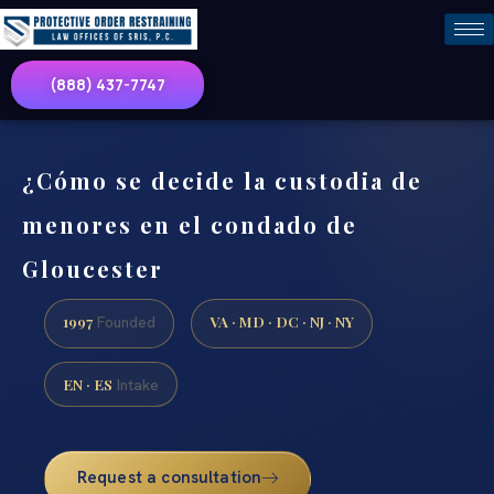
(888) 437-7747
¿Cómo se decide la custodia de
menores en el condado de
Gloucester
1997
VA · MD · DC · NJ · NY
Founded
EN · ES
Intake
Request a consultation