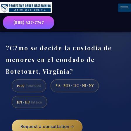
(888) 437-7747
?C?mo se decide la custodia de
menores en el condado de
Botetourt, Virginia?
1997
VA · MD · DC · NJ · NY
Founded
EN · ES
Intake
Request a consultation