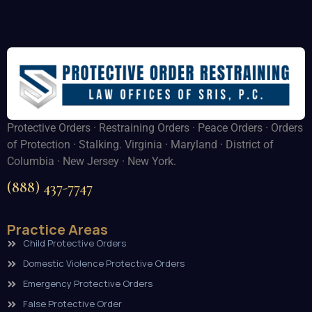
Protective Orders · Restraining Orders · Peace Orders · Orders
of Protection · Stalking. Virginia · Maryland · District of
Columbia · New Jersey · New York.
(888) 437-7747
Practice Areas
Child Protective Orders
Domestic Violence Protective Orders
Emergency Protective Orders
False Protective Order