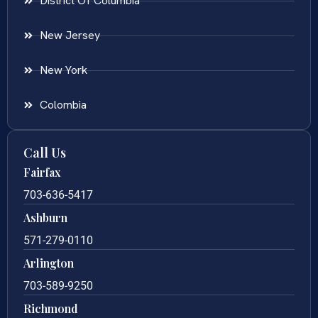
District Of Columbia
New Jersey
New York
Colombia
Call Us
Fairfax
703-636-5417
Ashburn
571-279-0110
Arlington
703-589-9250
Richmond