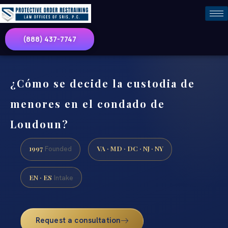
(888) 437-7747
¿Cómo se decide la custodia de
menores en el condado de
Loudoun?
1997
VA · MD · DC · NJ · NY
Founded
EN · ES
Intake
Request a consultation