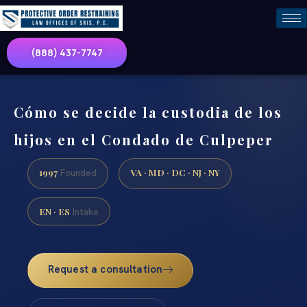
(888) 437-7747
Cómo se decide la custodia de los
hijos en el Condado de Culpeper
1997
VA · MD · DC · NJ · NY
Founded
EN · ES
Intake
Request a consultation