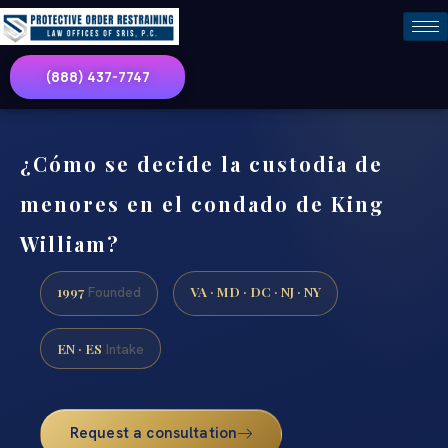
(888) 437-7747
¿Cómo se decide la custodia de
menores en el condado de King
William?
1997
VA · MD · DC · NJ · NY
Founded
EN · ES
Intake
Request a consultation