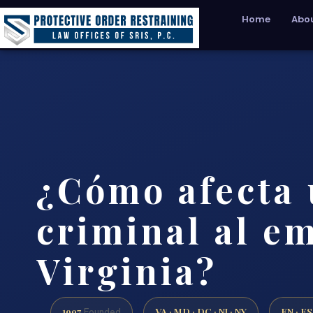
Home
Abou
¿Cómo afecta 
criminal al e
Virginia?
1997
VA · MD · DC · NJ · NY
EN · ES
Founded