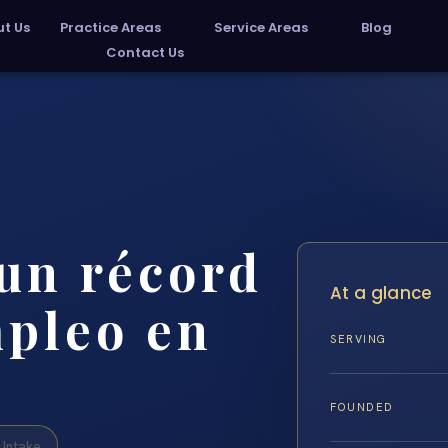
t Us
Practice Areas
Service Areas
Blog
Contact Us
un récord
At a glance
mpleo en
SERVING
FOUNDED
Intake