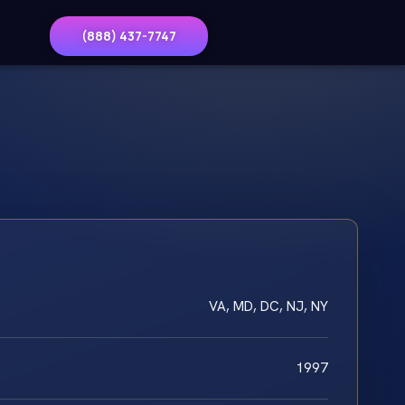
(888) 437-7747
VA, MD, DC, NJ, NY
1997