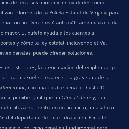
pañías de recursos humanos en ciudades como
ilizan informes de la Policía Estatal de Virginia para
rsona con un récord esté automáticamente excluida
io mayor. El bufete ayuda a los clientes a
rtes y cómo la ley estatal, incluyendo el Va.
ntes penales, puede ofrecer soluciones.
estos historiales, la preocupación del empleador por
ar de trabajo suele prevalecer. La gravedad de la
isdemeanor
, con una posible pena de hasta 12
no se percibe igual que un
Class 5 felony
, que
naturaleza del delito, como un hurto, un asalto o
ión del departamento de contratación. Por ello,
apa inicial del caso penal es fundamental para