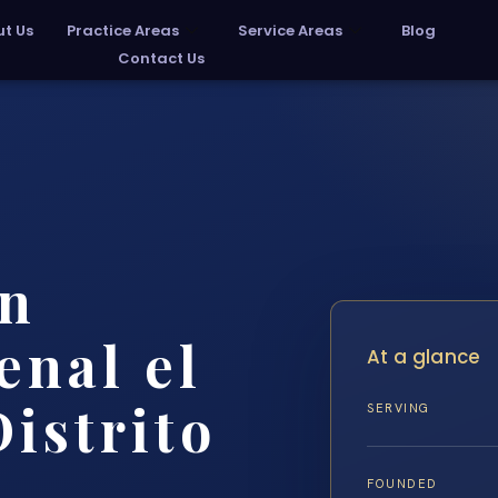
t Us
Practice Areas
Service Areas
Blog
Contact Us
un
enal el
At a glance
istrito
SERVING
FOUNDED