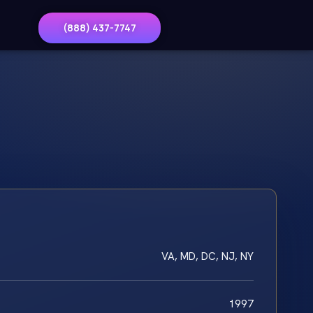
(888) 437-7747
VA, MD, DC, NJ, NY
1997