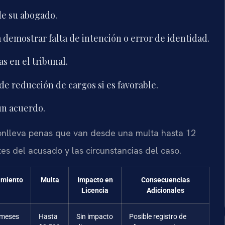
 de su abogado.
demostrar falta de intención o error de identidad.
s en el tribunal.
de reducción de cargos si es favorable.
 un acuerdo.
conlleva penas que van desde una multa hasta 12
s del acusado y las circunstancias del caso.
amiento
Multa
Impacto en
Consecuencias
Licencia
Adicionales
 meses
Hasta
Sin impacto
Posible registro de