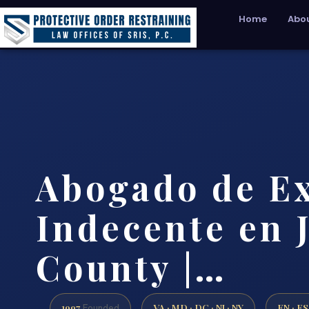
Home
Abou
Abogado de E
Indecente en 
County |…
1997
VA · MD · DC · NJ · NY
EN · ES
Founded