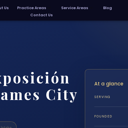
t Us
Practice Areas
Service Areas
Blog
Contact Us
xposición
At a glance
James City
SERVING
FOUNDED
Intake