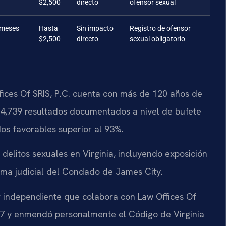
$2,500
directo
ofensor sexual
 meses
Hasta
Sin impacto
Registro de ofensor
$2,500
directo
sexual obligatorio
fices Of SRIS, P.C. cuenta con más de 120 años de
 4,739 resultados documentados a nivel de bufete
os favorables superior al 93%.
elitos sexuales en Virginia, incluyendo exposición
tema judicial del Condado de James City.
or independiente que colabora con Law Offices Of
1997 y enmendó personalmente el Código de Virginia