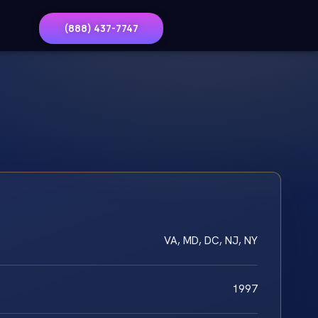
(888) 437-7747
VA, MD, DC, NJ, NY
1997