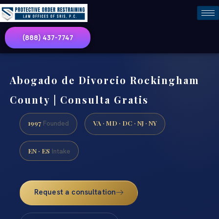
(888) 437-7747
Abogado de Divorcio Rockingham
County | Consulta Gratis
1997
VA · MD · DC · NJ · NY
Founded
EN · ES
Intake
Request a consultation