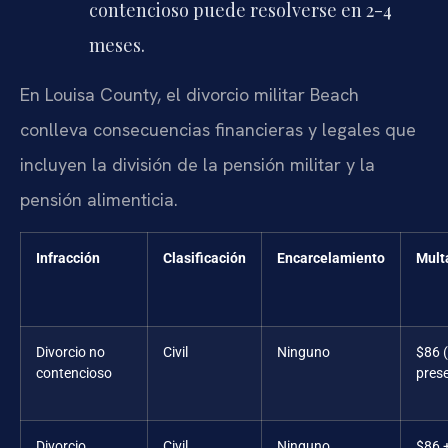
contencioso puede resolverse en 2-4
meses.
En Louisa County, el divorcio militar Beach
conlleva consecuencias financieras y legales que
incluyen la división de la pensión militar y la
pensión alimenticia.
Infracción
Clasificación
Encarcelamiento
Mult
Divorcio no
Civil
Ninguno
$86 (
contencioso
pres
Divorcio
Civil
Ninguno
$86 