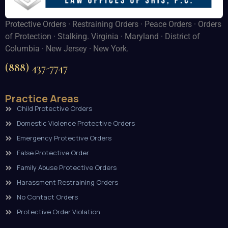
Protective Orders · Restraining Orders · Peace Orders · Orders
of Protection · Stalking. Virginia · Maryland · District of
Columbia · New Jersey · New York.
(888) 437-7747
Practice Areas
Child Protective Orders
Domestic Violence Protective Orders
Emergency Protective Orders
False Protective Order
Family Abuse Protective Orders
Harassment Restraining Orders
No Contact Orders
Protective Order Violation