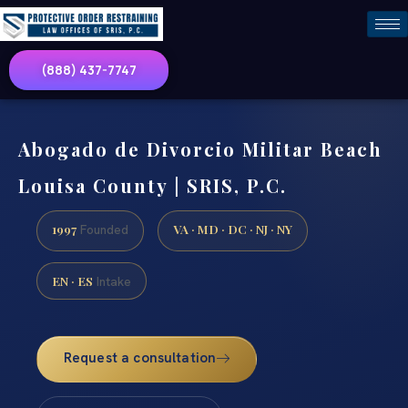
(888) 437-7747
Abogado de Divorcio Militar Beach
Louisa County | SRIS, P.C.
1997
VA · MD · DC · NJ · NY
Founded
EN · ES
Intake
Request a consultation