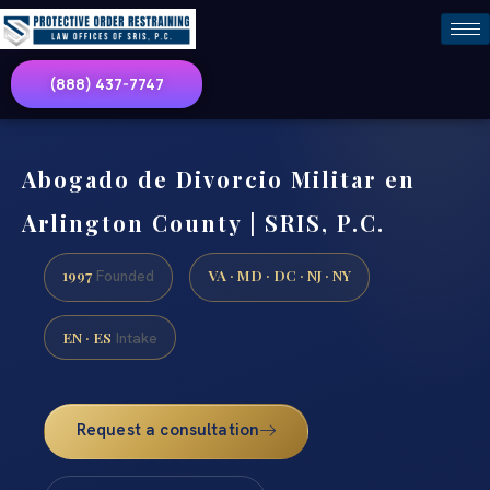
(888) 437-7747
Abogado de Divorcio Militar en
Arlington County | SRIS, P.C.
1997
VA · MD · DC · NJ · NY
Founded
EN · ES
Intake
Request a consultation