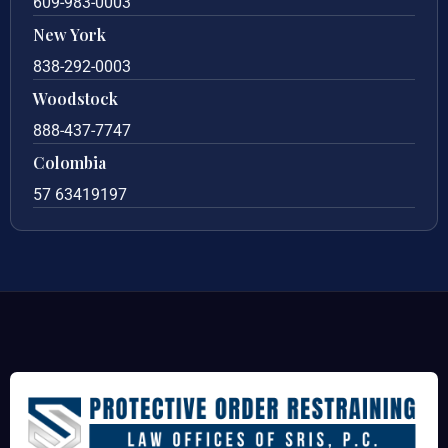
609-983-0003
New York
838-292-0003
Woodstock
888-437-7747
Colombia
57 63419197