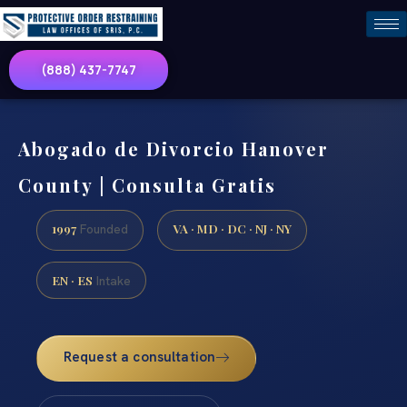
(888) 437-7747
Abogado de Divorcio Hanover
County | Consulta Gratis
1997
VA · MD · DC · NJ · NY
Founded
EN · ES
Intake
Request a consultation