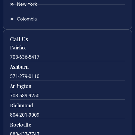
New York
Colombia
Call Us
Fairfax
703-636-5417
Ashburn
571-279-0110
Arlington
703-589-9250
Richmond
804-201-9009
Rockville
888-437-7747