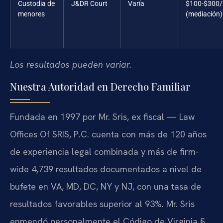
Custodia de
J&DR Court
Varía
$100-$300/
menores
(mediación)
Los resultados pueden variar.
Nuestra Autoridad en Derecho Familiar
Fundada en 1997 por Mr. Sris, ex fiscal — Law
Offices Of SRIS, P.C. cuenta con más de 120 años
de experiencia legal combinada y más de firm-
wide 4,739 resultados documentados a nivel de
bufete en VA, MD, DC, NY y NJ, con una tasa de
resultados favorables superior al 93%. Mr. Sris
enmendó personalmente el Código de Virginia §