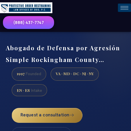
(888) 437-7747
Abogado de Defensa por Agresión
Simple Rockingham County…
1997
VA · MD · DC · NJ · NY
Founded
EN · ES
Intake
Request a consultation