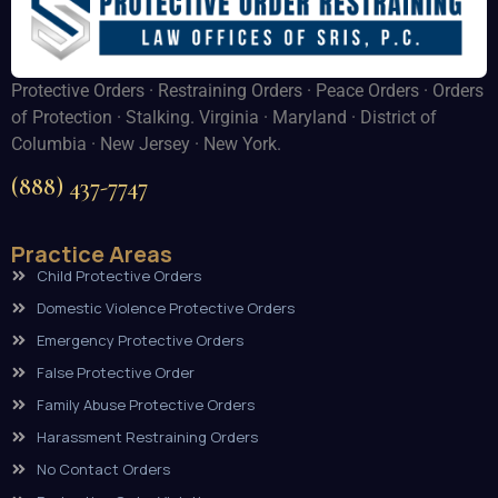
Protective Orders · Restraining Orders · Peace Orders · Orders
of Protection · Stalking. Virginia · Maryland · District of
Columbia · New Jersey · New York.
(888) 437-7747
Practice Areas
Child Protective Orders
Domestic Violence Protective Orders
Emergency Protective Orders
False Protective Order
Family Abuse Protective Orders
Harassment Restraining Orders
No Contact Orders