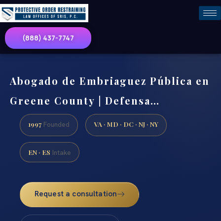
(888) 437-7747
Abogado de Embriaguez Pública en
Greene County | Defensa…
1997
VA · MD · DC · NJ · NY
Founded
EN · ES
Intake
Request a consultation