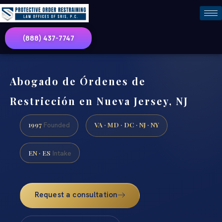
(888) 437-7747
Abogado de Órdenes de
Restricción en Nueva Jersey, NJ
1997
VA · MD · DC · NJ · NY
Founded
EN · ES
Intake
Request a consultation