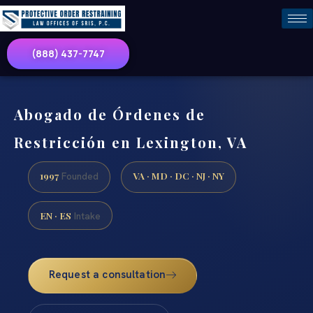
(888) 437-7747
Abogado de Órdenes de
Restricción en Lexington, VA
1997
VA · MD · DC · NJ · NY
Founded
EN · ES
Intake
Request a consultation