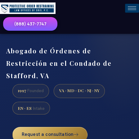
(888) 437-7747
Abogado de Órdenes de
Restricción en el Condado de
Stafford, VA
1997
VA · MD · DC · NJ · NY
Founded
EN · ES
Intake
Request a consultation