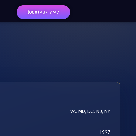
(888) 437-7747
VA, MD, DC, NJ, NY
1997