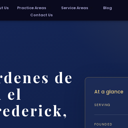
t Us
Practice Areas
Service Areas
Blog
Contact Us
rdenes de
 el
At a glance
ederick,
SERVING
FOUNDED