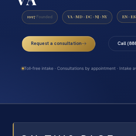
1997
VA · MD · DC · NJ · NY
EN · ES
Founded
Request a consultation
Call (88
Toll-free intake · Consultations by appointment · Intake a