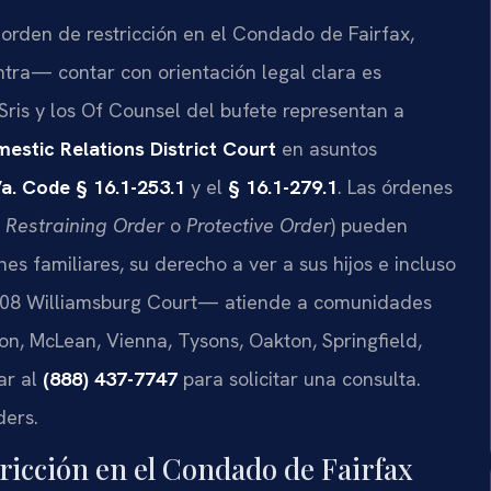
 orden de restricción en el Condado de Fairfax,
ontra— contar con orientación legal clara es
. Sris y los Of Counsel del bufete representan a
estic Relations District Court
en asuntos
a. Code § 16.1-253.1
y el
§ 16.1-279.1
. Las órdenes
o
Restraining Order
o
Protective Order
) pueden
s familiares, su derecho a ver a sus hijos e incluso
4008 Williamsburg Court— atiende a comunidades
on, McLean, Vienna, Tysons, Oakton, Springfield,
ar al
(888) 437-7747
para solicitar una consulta.
ders.
tricción en el Condado de Fairfax