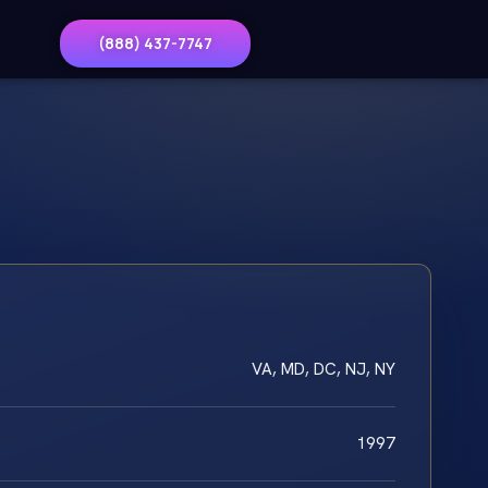
(888) 437-7747
VA, MD, DC, NJ, NY
1997