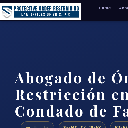
Home
Abou
Abogado de Ó
Restricción en
Condado de Fa
1997
VA · MD · DC · NJ · NY
EN · ES
Founded