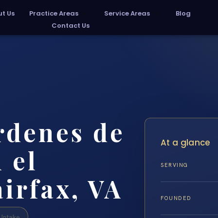
t Us
Practice Areas
Service Areas
Blog
Contact Us
rdenes de
At a glance
 el
SERVING
irfax, VA
FOUNDED
Intake