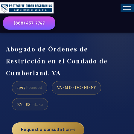
(888) 437-7747
Abogado de Órdenes de
Restricción en el Condado de
Cumberland, VA
1997
VA · MD · DC · NJ · NY
Founded
EN · ES
Intake
Request a consultation