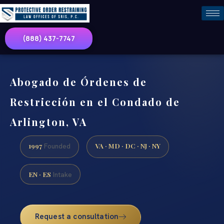
(888) 437-7747
Abogado de Órdenes de
Restricción en el Condado de
Arlington, VA
1997
VA · MD · DC · NJ · NY
Founded
EN · ES
Intake
Request a consultation