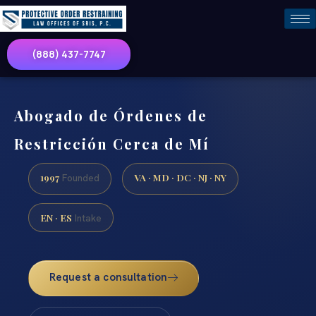
(888) 437-7747
Abogado de Órdenes de
Restricción Cerca de Mí
1997
VA · MD · DC · NJ · NY
Founded
EN · ES
Intake
Request a consultation