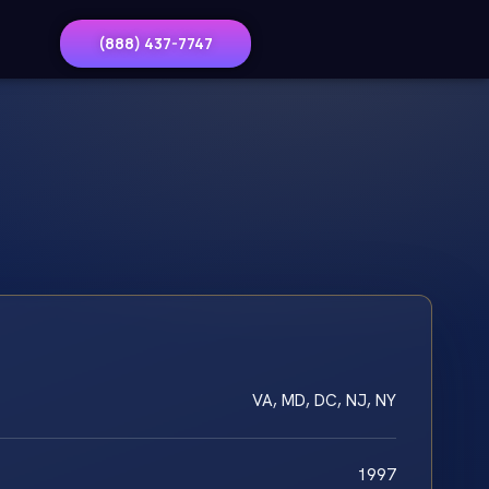
(888) 437-7747
VA, MD, DC, NJ, NY
1997