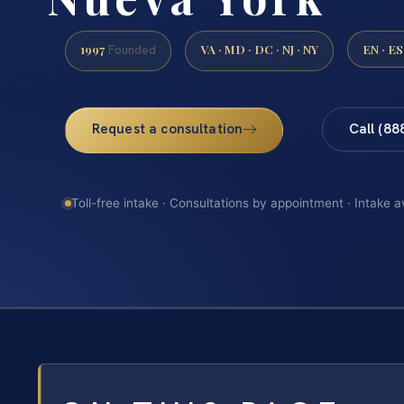
1997
VA · MD · DC · NJ · NY
EN · ES
Founded
Request a consultation
Call (88
Toll-free intake · Consultations by appointment · Intake a