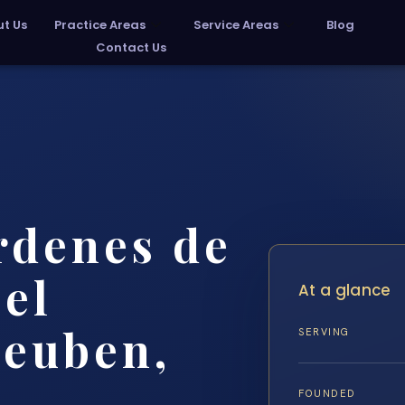
t Us
Practice Areas
Service Areas
Blog
Contact Us
rdenes de
 el
At a glance
teuben,
SERVING
FOUNDED