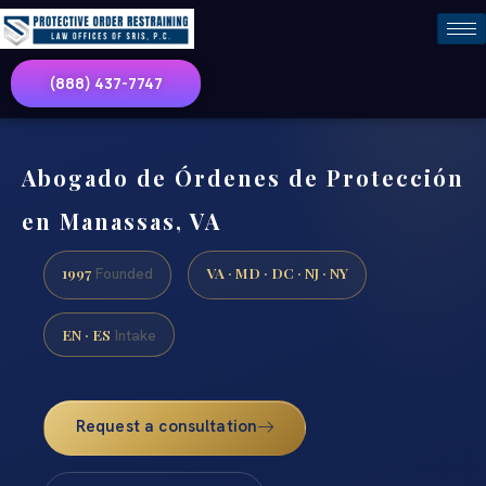
(888) 437-7747
Abogado de Órdenes de Protección
en Manassas, VA
1997
VA · MD · DC · NJ · NY
Founded
EN · ES
Intake
Request a consultation