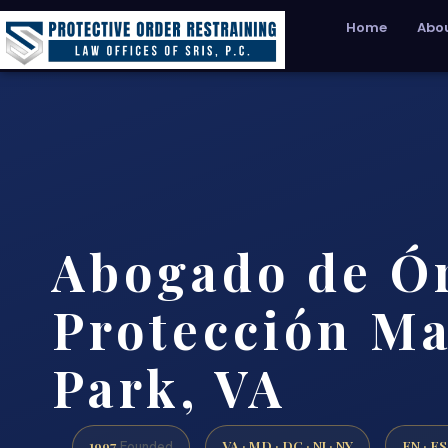
Home
Abou
Abogado de Ó
Protección M
Park, VA
1997
VA · MD · DC · NJ · NY
EN · ES
Founded