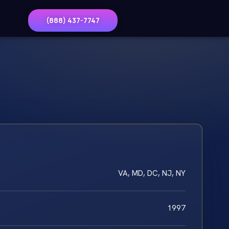
(888) 437-7747
VA, MD, DC, NJ, NY
1997