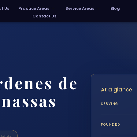
t Us
Practice Areas
Service Areas
Blog
Contact Us
rdenes de
At a glance
anassas
SERVING
FOUNDED
Intake