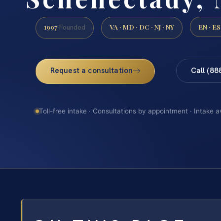
1997
VA · MD · DC · NJ · NY
EN · ES
Founded
Request a consultation
Call (88
Toll-free intake · Consultations by appointment · Intake a