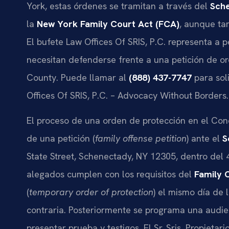
York, estas órdenes se tramitan a través del
Sche
la
New York Family Court Act (FCA)
, aunque ta
El bufete Law Offices Of SRIS, P.C. representa a
necesitan defenderse frente a una petición de o
County. Puede llamar al
(888) 437-7747
para soli
Offices Of SRIS, P.C. – Advocacy Without Borders.
El proceso de una orden de protección en el Con
de una petición (
family offense petition
) ante el
S
State Street, Schenectady, NY 12305, dentro del 4.
alegados cumplen con los requisitos del
Family 
(
temporary order of protection
) el mismo día de l
contraria. Posteriormente se programa una audi
presentar prueba y testigos. El Sr. Sris, Propietar