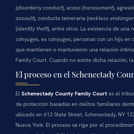
(
disorderly conduct
), acoso (
harassment
), agresió
assault
), conducta temeraria (
reckless endange
(
identity theft
), entre otros. La existencia de una 
cónyuges, ex cónyuges, personas con un hijo en 
que mantienen o mantuvieron una relación íntima—
Family Court. Cuando no existe dicha relación, l
El proceso en el Schenectady Cou
El
Schenectady County Family Court
es el trib
de protección basadas en delitos familiares den
ubicado en 612 State Street, Schenectady, NY 123
Nueva York. El proceso se rige por el procedimien