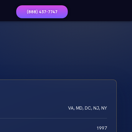
(888) 437-7747
VA, MD, DC, NJ, NY
1997