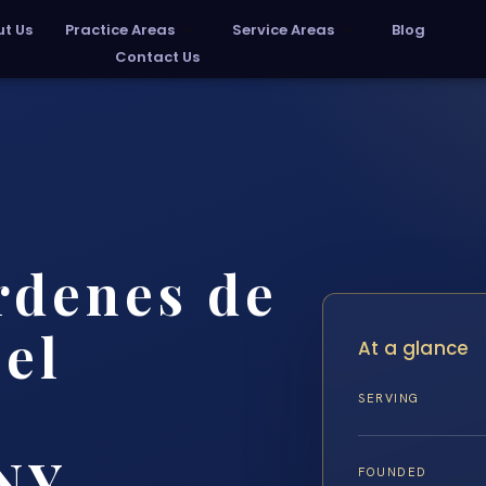
t Us
Practice Areas
Service Areas
Blog
Contact Us
rdenes de
 el
At a glance
SERVING
 NY
FOUNDED