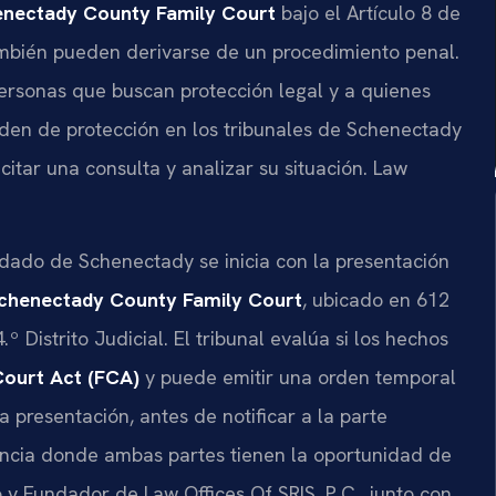
nectady County Family Court
bajo el Artículo 8 de
mbién pueden derivarse de un procedimiento penal.
 personas que buscan protección legal y a quienes
rden de protección en los tribunales de Schenectady
citar una consulta y analizar su situación. Law
dado de Schenectady se inicia con la presentación
chenectady County Family Court
, ubicado en 612
º Distrito Judicial. El tribunal evalúa si los hechos
Court Act (FCA)
y puede emitir una orden temporal
a presentación, antes de notificar a la parte
encia donde ambas partes tienen la oportunidad de
io y Fundador de Law Offices Of SRIS, P.C., junto con