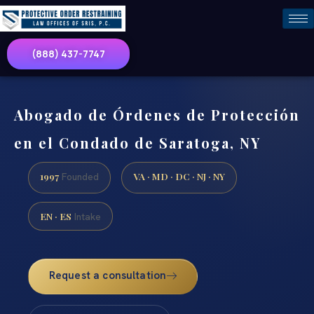
(888) 437-7747
Abogado de Órdenes de Protección
en el Condado de Saratoga, NY
1997
VA · MD · DC · NJ · NY
Founded
EN · ES
Intake
Request a consultation