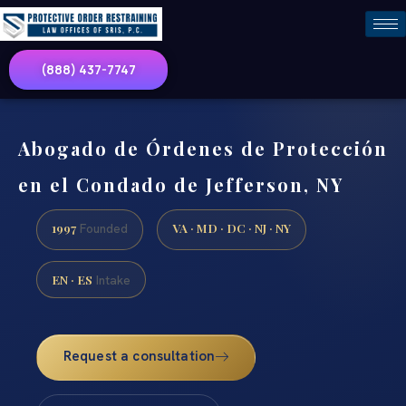
(888) 437-7747
Abogado de Órdenes de Protección
en el Condado de Jefferson, NY
1997
VA · MD · DC · NJ · NY
Founded
EN · ES
Intake
Request a consultation