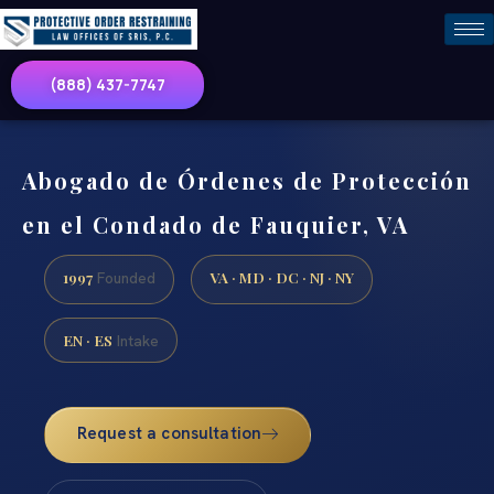
(888) 437-7747
Abogado de Órdenes de Protección
en el Condado de Fauquier, VA
1997
VA · MD · DC · NJ · NY
Founded
EN · ES
Intake
Request a consultation