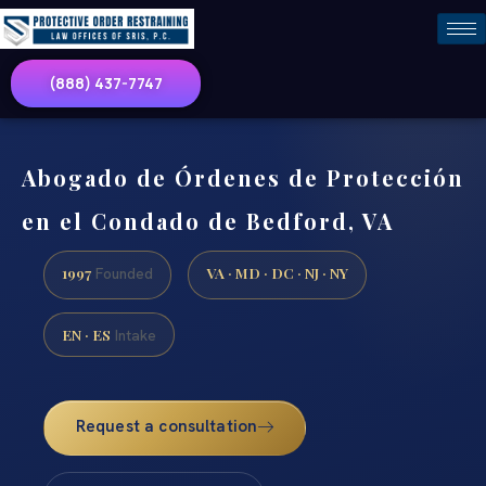
(888) 437-7747
Abogado de Órdenes de Protección
en el Condado de Bedford, VA
1997
VA · MD · DC · NJ · NY
Founded
EN · ES
Intake
Request a consultation