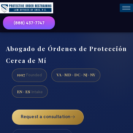
(888) 437-7747
Abogado de Órdenes de Protección
Cerca de Mí
1997
VA · MD · DC · NJ · NY
Founded
EN · ES
Intake
Request a consultation