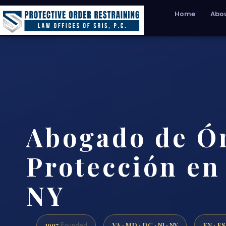
Home
Abou
Abogado de Ó
Protección en
NY
1997
VA · MD · DC · NJ · NY
EN · ES
Founded