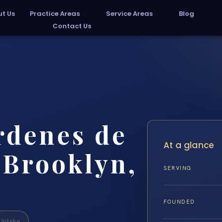
t Us
Practice Areas
Service Areas
Blog
Contact Us
rdenes de
At a glance
 Brooklyn,
SERVING
FOUNDED
Intake