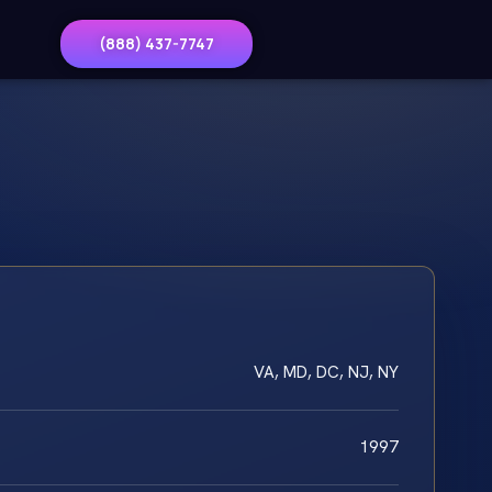
(888) 437-7747
VA, MD, DC, NJ, NY
1997