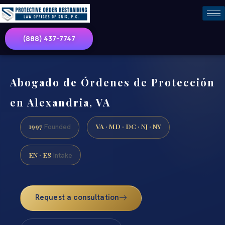
(888) 437-7747
Abogado de Órdenes de Protección
en Alexandria, VA
1997
VA · MD · DC · NJ · NY
Founded
EN · ES
Intake
Request a consultation