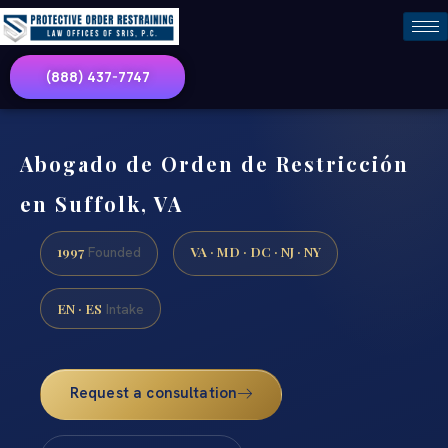
(888) 437-7747
Abogado de Orden de Restricción
en Suffolk, VA
1997
VA · MD · DC · NJ · NY
Founded
EN · ES
Intake
Request a consultation