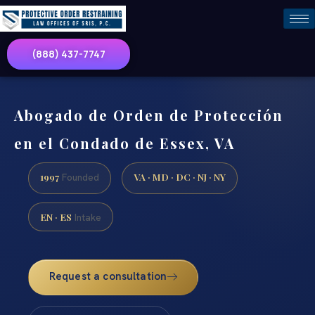
(888) 437-7747
Abogado de Orden de Protección
en el Condado de Essex, VA
1997
VA · MD · DC · NJ · NY
Founded
EN · ES
Intake
Request a consultation