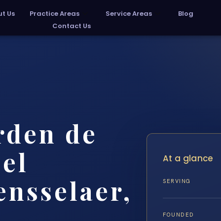
t Us
Practice Areas
Service Areas
Blog
Contact Us
rden de
 el
At a glance
nsselaer,
SERVING
FOUNDED