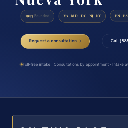
1997
VA · MD · DC · NJ · NY
EN · ES
Founded
Request a consultation
Call (88
Toll-free intake · Consultations by appointment · Intake a