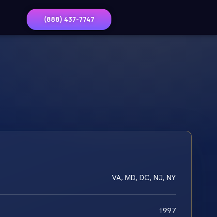
(888) 437-7747
VA, MD, DC, NJ, NY
1997