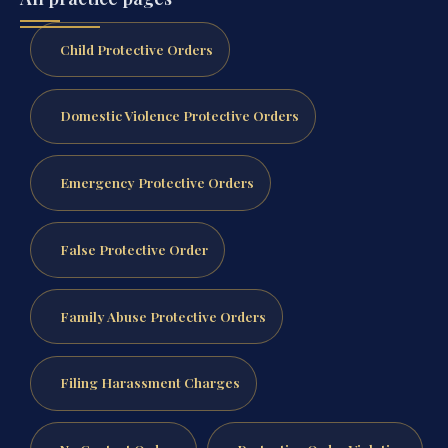
Child Protective Orders
Domestic Violence Protective Orders
Emergency Protective Orders
False Protective Order
Family Abuse Protective Orders
Filing Harassment Charges