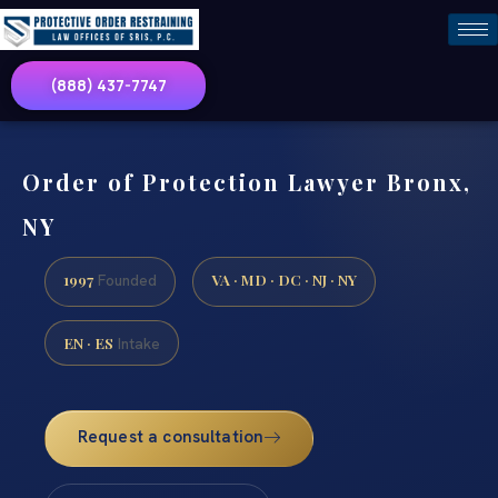
(888) 437-7747
Order of Protection Lawyer Bronx,
NY
1997
VA · MD · DC · NJ · NY
Founded
EN · ES
Intake
Request a consultation