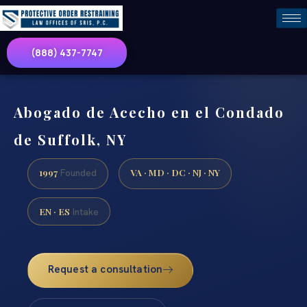
(888) 437-7747
Abogado de Acecho en el Condado
de Suffolk, NY
1997
VA · MD · DC · NJ · NY
Founded
EN · ES
Intake
Request a consultation